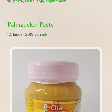
Schlagwörter
pasta
,
Paste
,
soja
,
sojabohnen
Palmzucker Paste
12. Januar 2019
von
admin