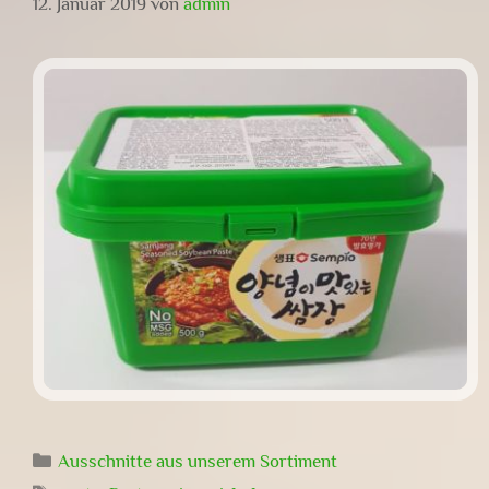
12. Januar 2019
von
admin
Kategorien
Ausschnitte aus unserem Sortiment