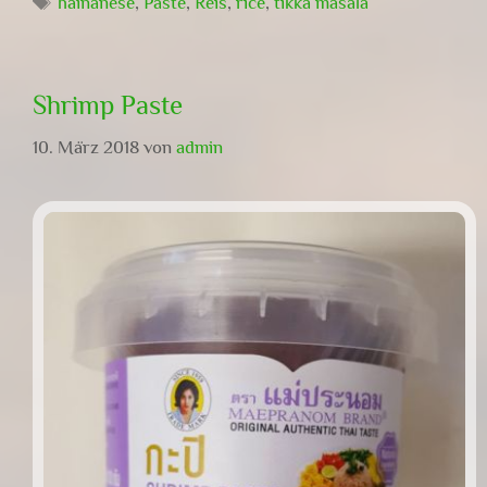
hainanese
,
Paste
,
Reis
,
rice
,
tikka masala
Shrimp Paste
10. März 2018
von
admin