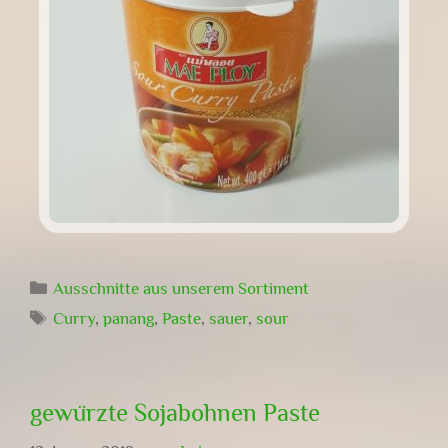
Kategorien
Ausschnitte aus unserem Sortiment
Schlagwörter
Curry
,
panang
,
Paste
,
sauer
,
sour
gewürzte Sojabohnen Paste