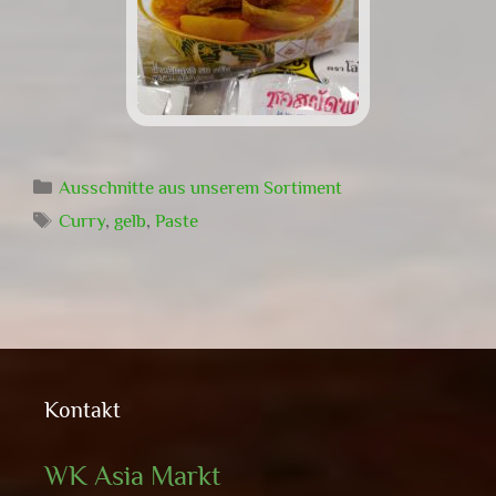
Kategorien
Ausschnitte aus unserem Sortiment
Schlagwörter
Curry
,
gelb
,
Paste
Kontakt
WK Asia Markt