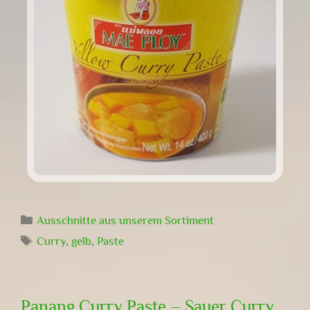
Kategorien
Ausschnitte aus unserem Sortiment
Schlagwörter
Curry
,
gelb
,
Paste
Panang Curry Paste – Sauer Curry