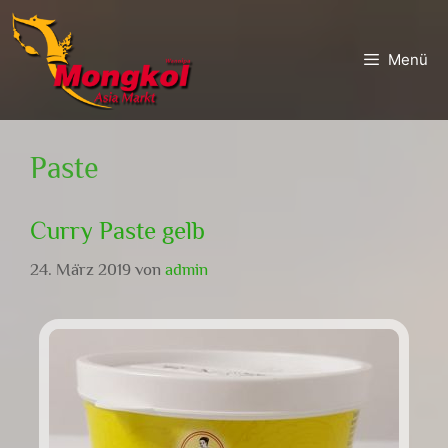
Zum
Zum
Inhalt
Inhalt
Menü
springen
springen
Paste
Curry Paste gelb
24. März 2019
von
admin