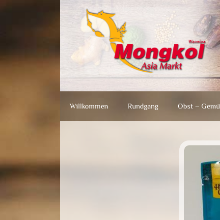
Zum
Zum
Inhalt
Inhalt
springen
springen
Willkommen
Rundgang
Obst – Gemü