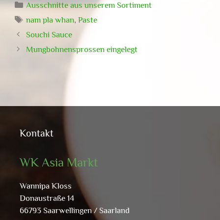
Kategorien
Ausschnitte aus unserem Sortiment
Schlagwörter
nam pla whan
,
Paste
Souchi Sauce
Mungbohnensprossen eingelegt
Kontakt
WK Asia Markt
Wannipa Kloss
Donaustraße 14
66793 Saarwellingen / Saarland