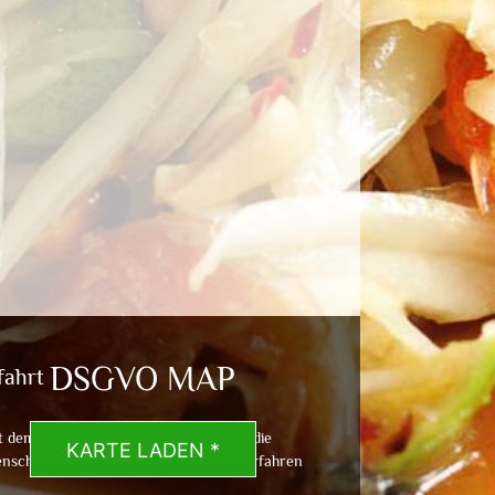
DSGVO MAP
fahrt
t dem Laden der Karte akzeptierst du die
KARTE LADEN *
nschutzerklärung von Google.
Mehr erfahren