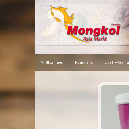
Zum
Zum
Inhalt
Inhalt
springen
springen
Willkommen
Rundgang
Obst – Gemü