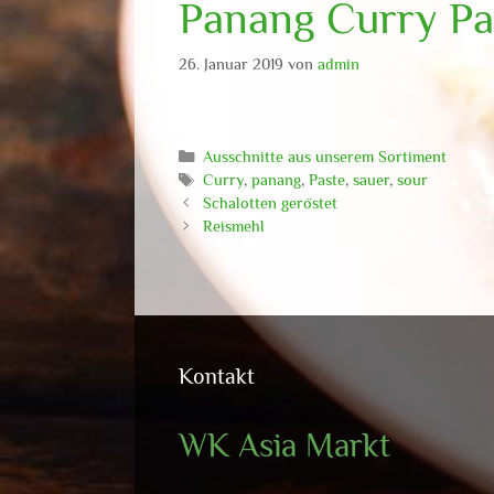
Panang Curry Pa
26. Januar 2019
von
admin
Kategorien
Ausschnitte aus unserem Sortiment
Schlagwörter
Curry
,
panang
,
Paste
,
sauer
,
sour
Schalotten geröstet
Reismehl
Kontakt
WK Asia Markt