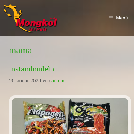
Zum
Zum
Inhalt
Inhalt
Menü
springen
springen
mama
Instandnudeln
19. Januar 2024
von
admin