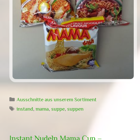
Kategorien
Ausschnitte aus unserem Sortiment
Schlagwörter
instand
,
mama
,
suppe
,
suppen
Instant Nudeln Mama Cup –