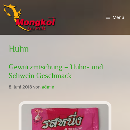
Zum
Zum
Inhalt
Inhalt
Menü
springen
springen
Huhn
Gewürzmischung – Huhn- und
Schwein Geschmack
8. Juni 2018
von
admin