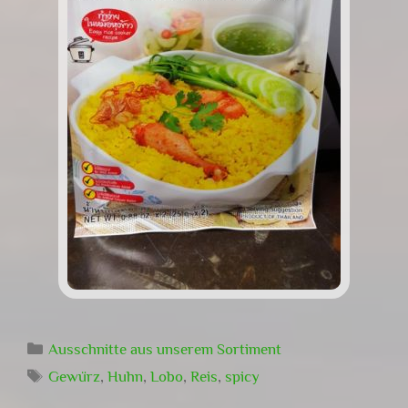
Kategorien
Ausschnitte aus unserem Sortiment
Schlagwörter
Gewürz
,
Huhn
,
Lobo
,
Reis
,
spicy