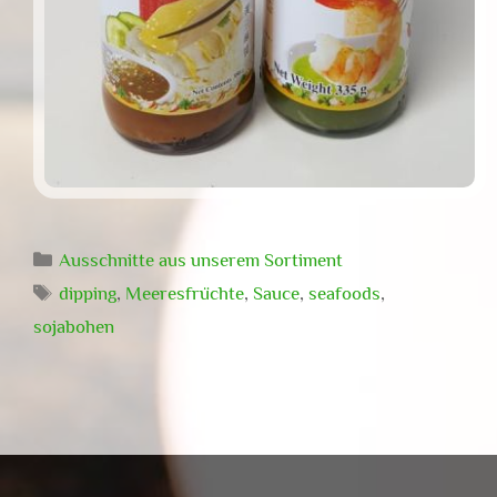
Kategorien
Ausschnitte aus unserem Sortiment
Schlagwörter
dipping
,
Meeresfrüchte
,
Sauce
,
seafoods
,
sojabohen