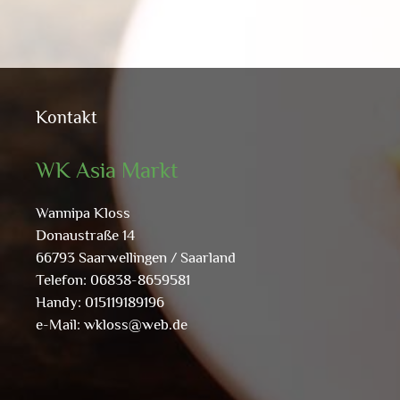
Kontakt
WK Asia Markt
Wannipa Kloss
Donaustraße 14
66793 Saarwellingen / Saarland
Telefon: 06838-8659581
Handy: 015119189196
e-Mail:
wkloss@web.de