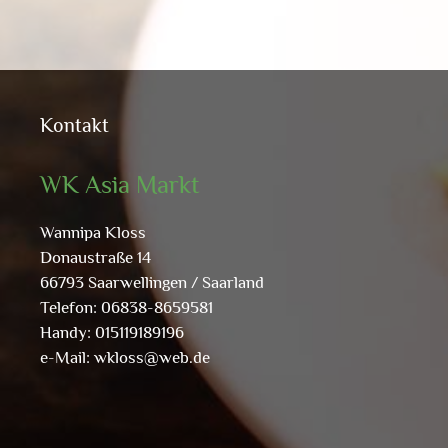
Kontakt
WK Asia Markt
Wannipa Kloss
Donaustraße 14
66793 Saarwellingen / Saarland
Telefon: 06838-8659581
Handy: 015119189196
e-Mail:
wkloss@web.de