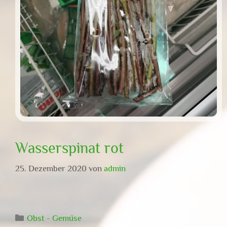
Wasserspinat rot
25. Dezember 2020
von
admin
Kategorien
Obst - Gemüse