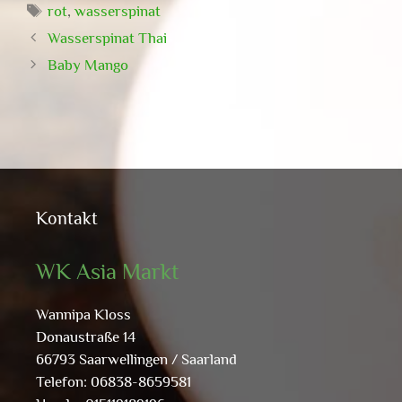
Schlagwörter
rot
,
wasserspinat
Wasserspinat Thai
Baby Mango
Kontakt
WK Asia Markt
Wannipa Kloss
Donaustraße 14
66793 Saarwellingen / Saarland
Telefon: 06838-8659581