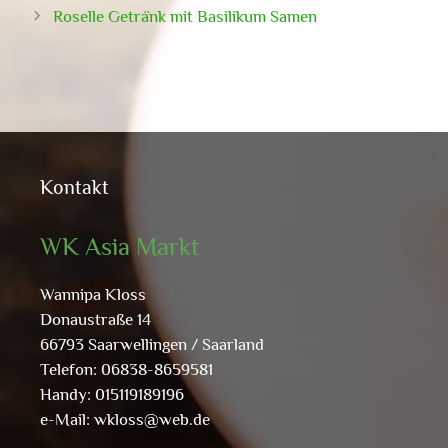
Roselle Getränk mit Basilikum Samen
Kontakt
WK Asia Markt
Wannipa Kloss
Donaustraße 14
66793 Saarwellingen / Saarland
Telefon: 06838-8659581
Handy: 015119189196
e-Mail:
wkloss@web.de