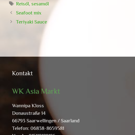
Schlagwörter
Reisöl
,
sesamöl
Seafoot mix
Teriyaki Sauce
Kontakt
WK Asia Markt
Wannipa Kloss
Donaustraße 14
66793 Saarwellingen / Saarland
Telefon: 06838-8659581