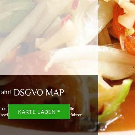
DSGVO MAP
fahrt
t dem Laden der Karte akzeptierst du die
KARTE LADEN *
nschutzerklärung von Google.
Mehr erfahren