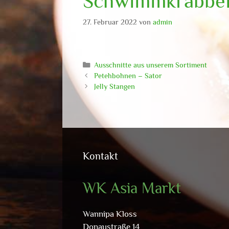
Schwimmkrabben
27. Februar 2022
von
admin
Kategorien
Ausschnitte aus unserem Sortiment
Petehbohnen – Sator
Jelly Stangen
Kontakt
WK Asia Markt
Wannipa Kloss
Donaustraße 14