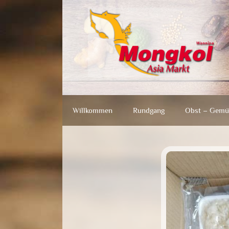
Zum
Zum
Inhalt
Inhalt
springen
springen
Willkommen
Rundgang
Obst – Gemü