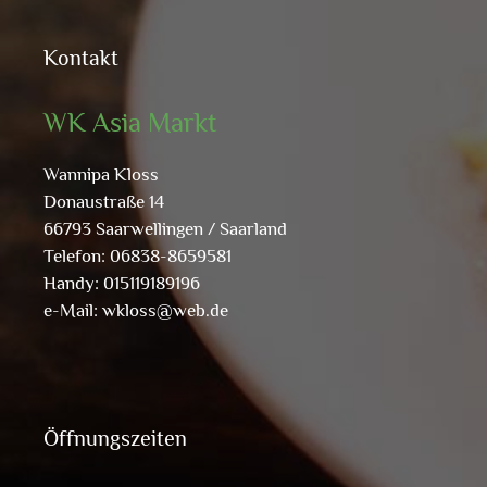
Kontakt
WK Asia Markt
Wannipa Kloss
Donaustraße 14
66793 Saarwellingen / Saarland
Telefon: 06838-8659581
Handy: 015119189196
e-Mail:
wkloss@web.de
Öffnungszeiten