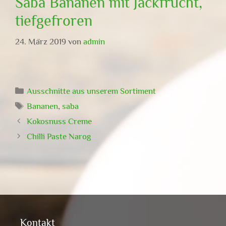
Saba Bananen mit Jackfrucht,
tiefgefroren
24. März 2019
von
admin
Kategorien
Ausschnitte aus unserem Sortiment
Schlagwörter
Bananen
,
saba
Kokosnuss Creme
Chilli Paste Narog
Kontakt