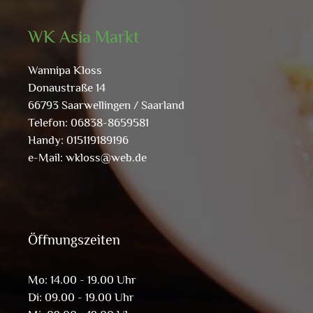
WK Asia Markt
Wannipa Kloss
Donaustraße 14
66793 Saarwellingen / Saarland
Telefon: 06838-8659581
Handy: 015119189196
e-Mail:
wkloss@web.de
Öffnungszeiten
Mo: 14.00 - 19.00 Uhr
Di: 09.00 - 19.00 Uhr