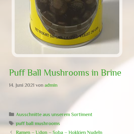
Puff Ball Mushrooms in Brine
14. Juni 2021
von
admin
Kategorien
Ausschnitte aus unserem Sortiment
Schlagwörter
puff ball mushrooms
Ramen – Udon – Soba – Hokkien Nudeln