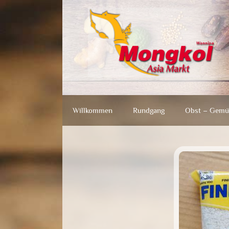
Zum
Zum
Inhalt
Inhalt
springen
springen
Willkommen
Rundgang
Obst – Gemü