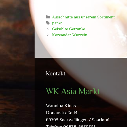
Kategorien
Ausschnitte aus unserem Sortiment
Schlagwörter
panko
Gekühlte Getränke
Koreander Wurzeln
Kontakt
WK Asia Markt
Wannipa Kloss
Donaustraße 14
66793 Saarwellingen / Saarland
Telefon: 06838-8659581