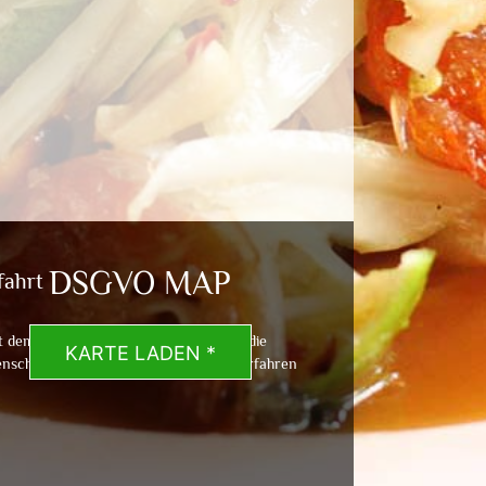
DSGVO MAP
fahrt
t dem Laden der Karte akzeptierst du die
KARTE LADEN *
nschutzerklärung von Google.
Mehr erfahren