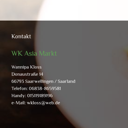
Kontakt
WK Asia Markt
Wannipa Kloss
Donaustraße 14
66793 Saarwellingen / Saarland
Telefon: 06838-8659581
Handy: 015119189196
e-Mail:
wkloss@web.de