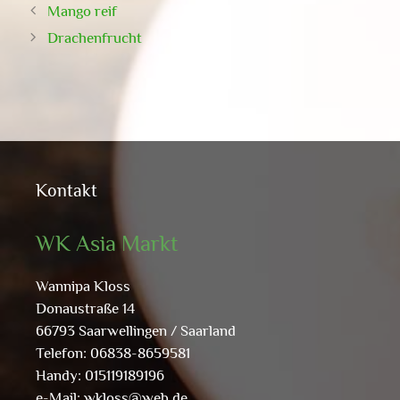
Mango reif
Drachenfrucht
Kontakt
WK Asia Markt
Wannipa Kloss
Donaustraße 14
66793 Saarwellingen / Saarland
Telefon: 06838-8659581
Handy: 015119189196
e-Mail:
wkloss@web.de