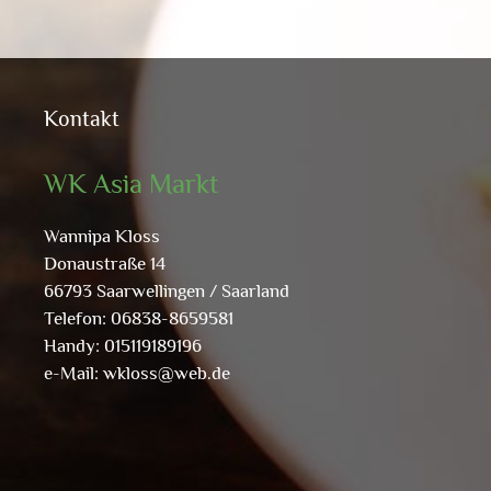
Kontakt
WK Asia Markt
Wannipa Kloss
Donaustraße 14
66793 Saarwellingen / Saarland
Telefon: 06838-8659581
Handy: 015119189196
e-Mail:
wkloss@web.de