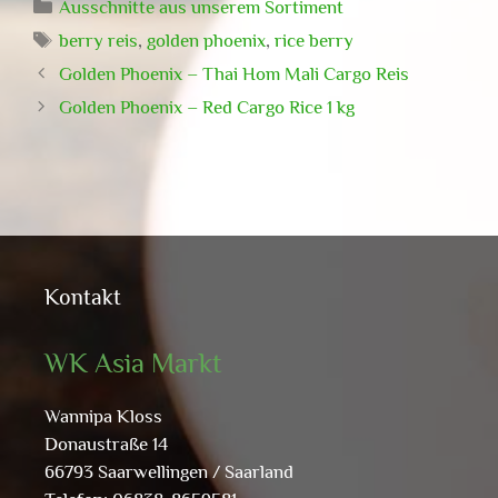
Kategorien
Ausschnitte aus unserem Sortiment
Schlagwörter
berry reis
,
golden phoenix
,
rice berry
Golden Phoenix – Thai Hom Mali Cargo Reis
Golden Phoenix – Red Cargo Rice 1 kg
Kontakt
WK Asia Markt
Wannipa Kloss
Donaustraße 14
66793 Saarwellingen / Saarland