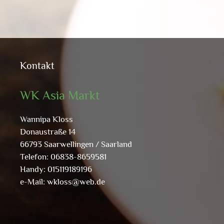
Kontakt
WK Asia Markt
Wannipa Kloss
Donaustraße 14
66793 Saarwellingen / Saarland
Telefon: 06838-8659581
Handy: 015119189196
e-Mail:
wkloss@web.de