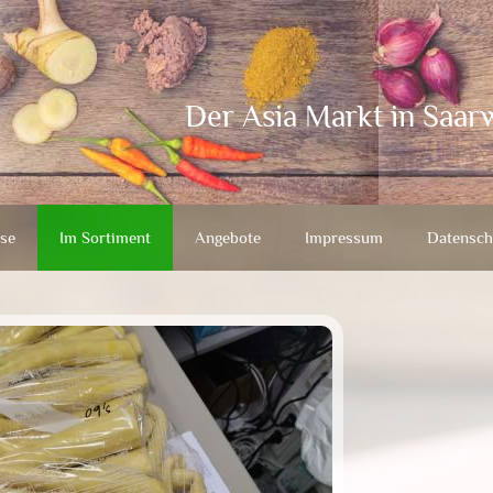
Der Asia Markt in Saar
se
Im Sortiment
Angebote
Impressum
Datensch