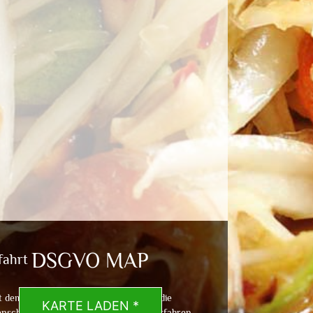
DSGVO MAP
fahrt
t dem Laden der Karte akzeptierst du die
KARTE LADEN *
nschutzerklärung von Google.
Mehr erfahren