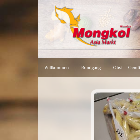
Zum
Zum
Inhalt
Inhalt
springen
springen
Willkommen
Rundgang
Obst – Gemü